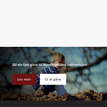
Bli ein fast givar til Nordhordland Indremisjon
Les meir
Gi ei gåve