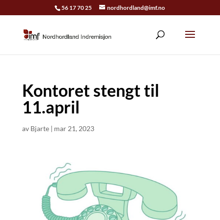
56 17 70 25
nordhordland@imf.no
Kontoret stengt til
11.april
av
Bjarte
|
mar 21, 2023