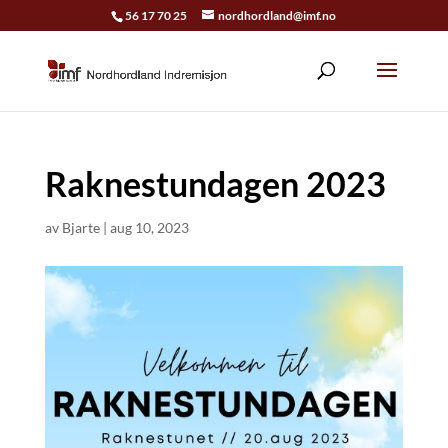
56 17 70 25
nordhordland@imf.no
Raknestundagen 2023
av
Bjarte
|
aug 10, 2023