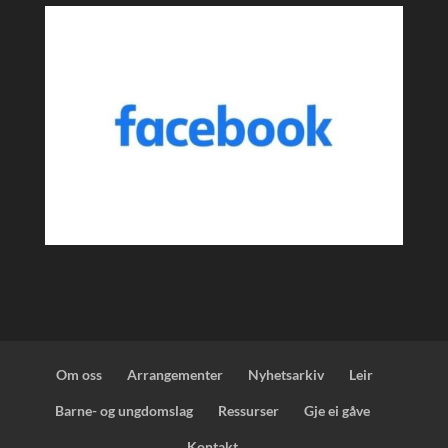
Om oss
Arrangementer
Nyhetsarkiv
Leir
Barne- og ungdomslag
Ressurser
Gje ei gåve
Kontakt