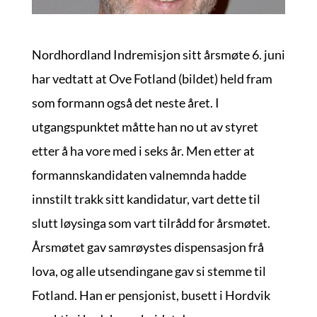
Nordhordland Indremisjon sitt årsmøte 6. juni
har vedtatt at Ove Fotland (bildet) held fram
som formann også det neste året. I
utgangspunktet måtte han no ut av styret
etter å ha vore med i seks år. Men etter at
formannskandidaten valnemnda hadde
innstilt trakk sitt kandidatur, vart dette til
slutt løysinga som vart tilrådd for årsmøtet.
Årsmøtet gav samrøystes dispensasjon frå
lova, og alle utsendingane gav si stemme til
Fotland. Han er pensjonist, busett i Hordvik