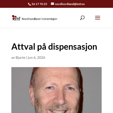
56 17 70 25
nordhordland@imf.no
Attval på dispensasjon
av
Bjarte
|
jun 6, 2026