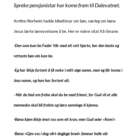
Spreke pensjonistar har kome fram til Dalevatnet.
Arnfinn Norheim hadde bibeltimar om bøn, særleg om bøna
Jesus lærte læresveinane å be. Her er nokre sitat frå timane:
-Den som kan be Fader Vår med eit rett hjarte, ber den beste og
rettaste bøn ein kan be.
-Eg har ikkje fortent å få noko i mitt eige namn, men eg får koma i
Jesu namn, og han har fortent alt.
–
Når du bed om frelse skal du be med frimot, for Gud vil at alle
menneske skal bli frelste og læra sanninga å kjenna.
-Bøna kjem ikkje imot oss som eit krav, men Gud seier «Kom!»
-Bøna «Gjev oss i dag vårt daglege brød» femnar heile vår