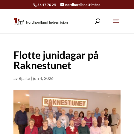
56 17 70 25
nordhordland@imf.no
Flotte junidagar på
Raknestunet
av
Bjarte
|
jun 4, 2026