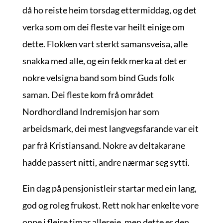
då ho reiste heim torsdag ettermiddag, og det
verka som om dei fleste var heilt einige om
dette. Flokken vart sterkt samansveisa, alle
snakka med alle, og ein fekk merka at det er
nokre velsigna band som bind Guds folk
saman. Dei fleste kom frå området
Nordhordland Indremisjon har som
arbeidsmark, dei mest langvegsfarande var eit
par frå Kristiansand. Nokre av deltakarane
hadde passert nitti, andre nærmar seg sytti.
Ein dag på pensjonistleir startar med ein lang,
god og roleg frukost. Rett nok har enkelte vore
oppe i fleire timar allereie, men dette er den