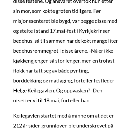
disse festene. Og ansvaret overtok hun etter
sin mor, som kokte grøten tidligere. Før
misjonssenteret ble bygd, var begge disse med
og stelte i stand 17.mai-fest i Kyrkjekrinsen
bedehus, så til sammen har de kokt mange liter
bedehusrømmegrøt i disse årene. -Nå er ikke
kjøkkengjengen så stor lenger, men en trofast
flokk har tatt seg av både pynting,
borddekking og matlaging, forteller festleder
Helge Keilegavlen. Og oppvasken? -Den
utsetter vi til 18.mai, forteller han.
Keilegavlen startet med å minne om at det er
212 år siden grunnloven ble underskrevet på