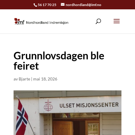
56 17 70 25
nordhordland@imf.no
Grunnlovsdagen ble
feiret
av
Bjarte
|
mai 18, 2026