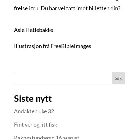
frelse i tru. Du har vel tatt imot billetten din?
Asle Hetlebakke
Illustrasjon frå FreeBibleImages
Søk
Siste nytt
Andakten uke 32
Fint ver og litt fisk
Raknestundagen 16.august