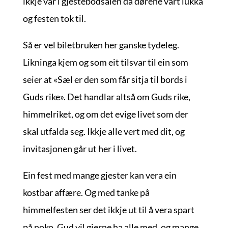
ikkje var i gjestebodsalen då dørene vart lukka
og festen tok til.
Så er vel biletbruken her ganske tydeleg.
Likninga kjem og som eit tilsvar til ein som
seier at «Sæl er den som får sitja til bords i
Guds rike». Det handlar altså om Guds rike,
himmelriket, og om det evige livet som der
skal utfalda seg. Ikkje alle vert med dit, og
invitasjonen går ut her i livet.
Ein fest med mange gjester kan vera ein
kostbar affære. Og med tanke på
himmelfesten ser det ikkje ut til å vera spart
på noko. Gud vil gjerne ha alle med, og mange