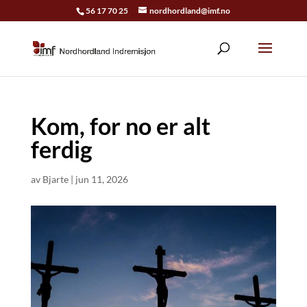
56 17 70 25
nordhordland@imf.no
Kom, for no er alt
ferdig
av
Bjarte
|
jun 11, 2026