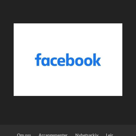
Om oss
Arrangementer
Nyhetsarkiv
Leir