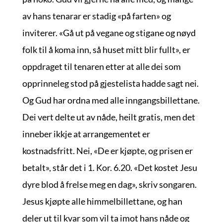
av hans tenarar er stadig «på farten» og
inviterer. «Gå ut på vegane og stigane og nøyd
folk til å koma inn, så huset mitt blir fullt», er
oppdraget til tenaren etter at alle dei som
opprinneleg stod på gjestelista hadde sagt nei.
Og Gud har ordna med alle inngangsbillettane.
Dei vert delte ut av nåde, heilt gratis, men det
inneber ikkje at arrangementet er
kostnadsfritt. Nei, «De er kjøpte, og prisen er
betalt», står det i 1. Kor. 6.20. «Det kostet Jesu
dyre blod å frelse meg en dag», skriv songaren.
Jesus kjøpte alle himmelbillettane, og han
deler ut til kvar som vil ta imot hans nåde og