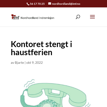
56 17 70 25
nordhordland@imf.no
Kontoret stengt i
haustferien
av
Bjarte
|
okt 9, 2022