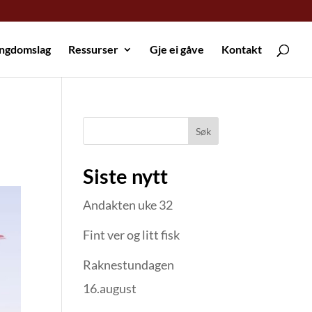
ungdomslag
Ressurser
Gje ei gåve
Kontakt
Søk
Siste nytt
Andakten uke 32
Fint ver og litt fisk
Raknestundagen
16.august