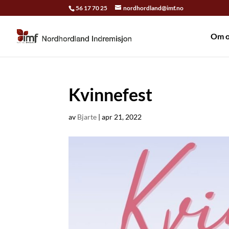
56 17 70 25
nordhordland@imf.no
Om o
Kvinnefest
av
Bjarte
|
apr 21, 2022