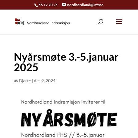
56 17 70 25
nordhordland@imf.no
Nyårsmøte 3.-5.januar
2025
av
Bjarte
|
des 9, 2024