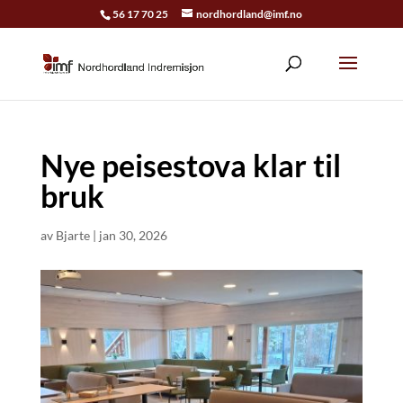
56 17 70 25
nordhordland@imf.no
Nye peisestova klar til
bruk
av
Bjarte
|
jan 30, 2026