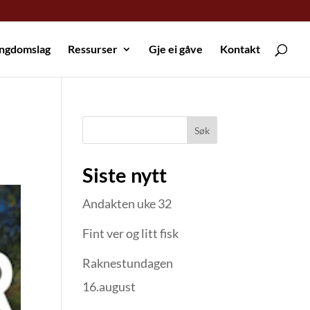
ungdomslag
Ressurser
Gje ei gåve
Kontakt
Søk
Siste nytt
Andakten uke 32
Fint ver og litt fisk
Raknestundagen
16.august