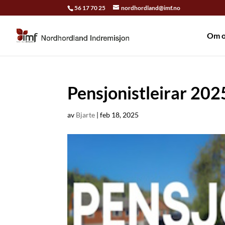
56 17 70 25
nordhordland@imf.no
Om o
Pensjonistleirar 202
av
Bjarte
|
feb 18, 2025