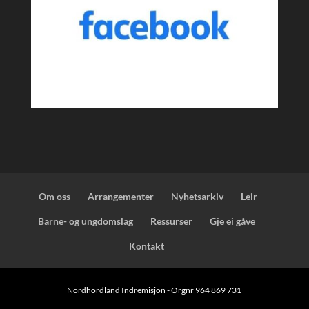
Om oss
Arrangementer
Nyhetsarkiv
Leir
Barne- og ungdomslag
Ressurser
Gje ei gåve
Kontakt
Nordhordland Indremisjon - Orgnr 964 869 731