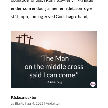
er den som er død, ja, meir enn det, som og er
stått opp, som og er ved Guds høgre hand;...
Påskeandakten
av
Bjarte
|
apr 4, 2026
|
Andakten