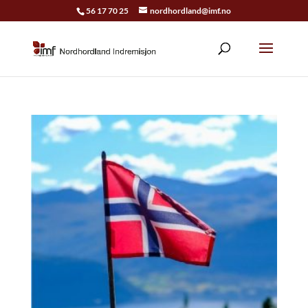
56 17 70 25
nordhordland@imf.no