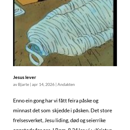
Jesus lever
av
Bjarte
|
apr 14, 2026
|
Andakten
Enno ein gong har vi fått feira påske og
minnast det som skjedde i påsken. Det store
frelsesverket, Jesu liding, død og seierrike
oppstode for oss, I Rom .8.34 les vi : «Kristus