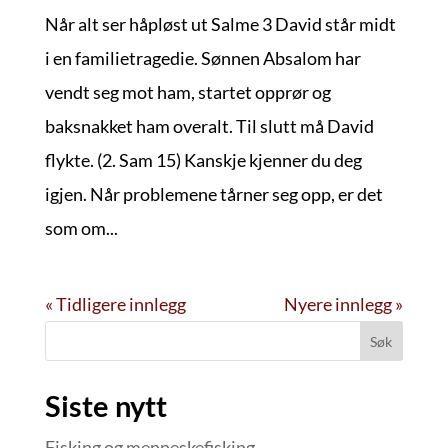
Når alt ser håpløst ut Salme 3 David står midt
i en familietragedie. Sønnen Absalom har
vendt seg mot ham, startet opprør og
baksnakket ham overalt. Til slutt må David
flykte. (2. Sam 15) Kanskje kjenner du deg
igjen. Når problemene tårner seg opp, er det
som om...
« Tidligere innlegg
Nyere innlegg »
Søk
Siste nytt
Fisking og menneskefisking